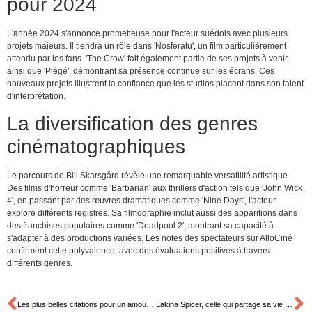
pour 2024
L'année 2024 s'annonce prometteuse pour l'acteur suédois avec plusieurs
projets majeurs. Il tiendra un rôle dans 'Nosferatu', un film particulièrement
attendu par les fans. 'The Crow' fait également partie de ses projets à venir,
ainsi que 'Piégé', démontrant sa présence continue sur les écrans. Ces
nouveaux projets illustrent la confiance que les studios placent dans son talent
d'interprétation.
La diversification des genres
cinématographiques
Le parcours de Bill Skarsgård révèle une remarquable versatilité artistique.
Des films d'horreur comme 'Barbarian' aux thrillers d'action tels que 'John Wick
4', en passant par des œuvres dramatiques comme 'Nine Days', l'acteur
explore différents registres. Sa filmographie inclut aussi des apparitions dans
des franchises populaires comme 'Deadpool 2', montrant sa capacité à
s'adapter à des productions variées. Les notes des spectateurs sur AlloCiné
confirment cette polyvalence, avec des évaluations positives à travers
différents genres.
Les plus belles citations pour un amour impossible qui nous font pleurer et espérer
Lakiha Spicer, celle qui partage sa vie avec Mike Tyson : son quotidien de luxe dévoilé