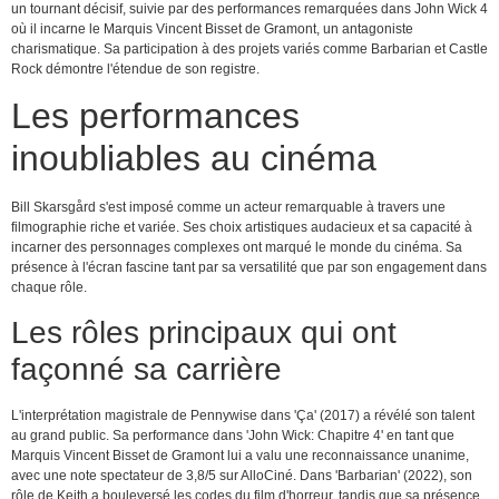
un tournant décisif, suivie par des performances remarquées dans John Wick 4
où il incarne le Marquis Vincent Bisset de Gramont, un antagoniste
charismatique. Sa participation à des projets variés comme Barbarian et Castle
Rock démontre l'étendue de son registre.
Les performances
inoubliables au cinéma
Bill Skarsgård s'est imposé comme un acteur remarquable à travers une
filmographie riche et variée. Ses choix artistiques audacieux et sa capacité à
incarner des personnages complexes ont marqué le monde du cinéma. Sa
présence à l'écran fascine tant par sa versatilité que par son engagement dans
chaque rôle.
Les rôles principaux qui ont
façonné sa carrière
L'interprétation magistrale de Pennywise dans 'Ça' (2017) a révélé son talent
au grand public. Sa performance dans 'John Wick: Chapitre 4' en tant que
Marquis Vincent Bisset de Gramont lui a valu une reconnaissance unanime,
avec une note spectateur de 3,8/5 sur AlloCiné. Dans 'Barbarian' (2022), son
rôle de Keith a bouleversé les codes du film d'horreur, tandis que sa présence