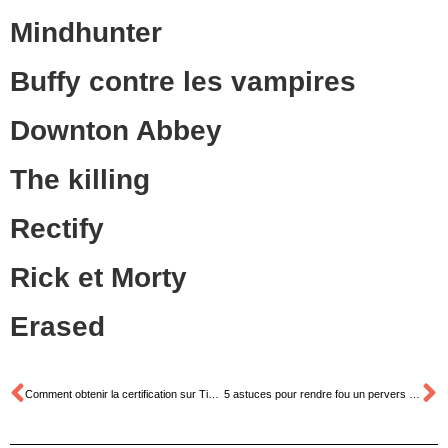
Mindhunter
Buffy contre les vampires
Downton Abbey
The killing
Rectify
Rick et Morty
Erased
Comment obtenir la certification sur Tik Tok ?
5 astuces pour rendre fou un pervers narcissique