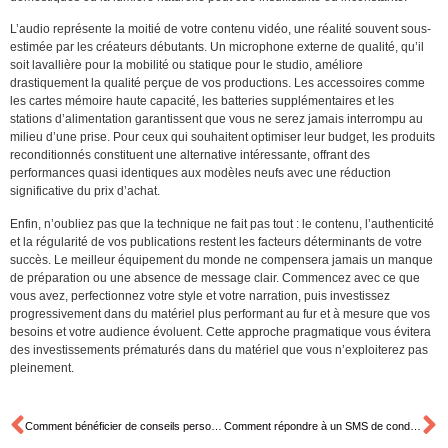
L’audio représente la moitié de votre contenu vidéo, une réalité souvent sous-
estimée par les créateurs débutants. Un microphone externe de qualité, qu’il
soit lavallière pour la mobilité ou statique pour le studio, améliore
drastiquement la qualité perçue de vos productions. Les accessoires comme
les cartes mémoire haute capacité, les batteries supplémentaires et les
stations d’alimentation garantissent que vous ne serez jamais interrompu au
milieu d’une prise. Pour ceux qui souhaitent optimiser leur budget, les produits
reconditionnés constituent une alternative intéressante, offrant des
performances quasi identiques aux modèles neufs avec une réduction
significative du prix d’achat.
Enfin, n’oubliez pas que la technique ne fait pas tout : le contenu, l’authenticité
et la régularité de vos publications restent les facteurs déterminants de votre
succès. Le meilleur équipement du monde ne compensera jamais un manque
de préparation ou une absence de message clair. Commencez avec ce que
vous avez, perfectionnez votre style et votre narration, puis investissez
progressivement dans du matériel plus performant au fur et à mesure que vos
besoins et votre audience évoluent. Cette approche pragmatique vous évitera
des investissements prématurés dans du matériel que vous n’exploiterez pas
pleinement.
Comment bénéficier de conseils personnalisés pour la parentalité
Comment répondre à un SMS de condoléances à un ami ? Guide pour conclure sur une touche d’espoir