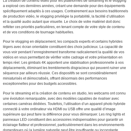
La création de contenu vidéo pour les plateformes de streaming et le vlogging
a explosé ces dernières années, créant une demande pour des équipements
spécifiquement adaptés à ces usages. Contrairement aux besoins traditionnels
de production vidéo, le vlogging privilégie la portabilité, la facilité d’utilisation
et la qualité audio autant que visuelle. Le choix de votre matériel doit donc
refléter ces priorités particulières, en tenant compte de votre style de contenu
et de vos conditions de tournage habituelles.
Pour le vlogging en déplacement, les compacts experts et certains hybrides
légers avec écran orientable constituent des choix judicieux. La capacité de
vous voir pendant l’enregistrement transforme radicalement la qualité de vos
vidéos en vous permettant de vérifier votre cadrage et votre présentation en
temps réel. Les gimbals 4K apportent une stabilisation professionnelle à vos
déplacements, éliminant les tremblements disgracieux qui peuvent ruiner une
séquence par ailleurs réussie. Ces dispositifs se sont considérablement
miniaturisés et démocratisés, offrant désormais des performances
exceptionnelles pour des budgets accessibles.
Pour le streaming et la création de contenu en studio, les webcams ont connu
une évolution remarquable, avec des modèles capables de rivaliser avec
certaines caméras dédiées. Toutefois, l’utilisation d’un appareil photo hybride
connecté à votre ordinateur via HDMI ou USB offre une qualité d’image
supérieure qui peut faire la différence pour vous démarquer. Les ring lights et
panneaux LED constituent des accessoires indispensables pour garantir un
éclairage flatteur et professionnel, particulièrement dans les environnements
domestiques où la lumière naturelle peut être insuffisante ou inconstante.