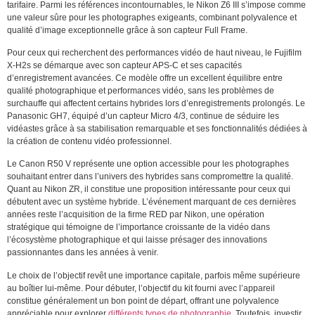
tarifaire. Parmi les références incontournables, le Nikon Z6 III s’impose comme
une valeur sûre pour les photographes exigeants, combinant polyvalence et
qualité d’image exceptionnelle grâce à son capteur Full Frame.
Pour ceux qui recherchent des performances vidéo de haut niveau, le Fujifilm
X-H2s se démarque avec son capteur APS-C et ses capacités
d’enregistrement avancées. Ce modèle offre un excellent équilibre entre
qualité photographique et performances vidéo, sans les problèmes de
surchauffe qui affectent certains hybrides lors d’enregistrements prolongés. Le
Panasonic GH7, équipé d’un capteur Micro 4/3, continue de séduire les
vidéastes grâce à sa stabilisation remarquable et ses fonctionnalités dédiées à
la création de contenu vidéo professionnel.
Le Canon R50 V représente une option accessible pour les photographes
souhaitant entrer dans l’univers des hybrides sans compromettre la qualité.
Quant au Nikon ZR, il constitue une proposition intéressante pour ceux qui
débutent avec un système hybride. L’événement marquant de ces dernières
années reste l’acquisition de la firme RED par Nikon, une opération
stratégique qui témoigne de l’importance croissante de la vidéo dans
l’écosystème photographique et qui laisse présager des innovations
passionnantes dans les années à venir.
Le choix de l’objectif revêt une importance capitale, parfois même supérieure
au boîtier lui-même. Pour débuter, l’objectif du kit fourni avec l’appareil
constitue généralement un bon point de départ, offrant une polyvalence
appréciable pour explorer
différents types de photographie
. Toutefois, investir