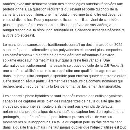
années, avec une démocratisation des technologies autrefois réservées aux
professionnels. La question récurrente qui revient est celle du choix de la
caméra idéale pour filmer, une interrogation légitime tant l’offre est devenue
vaste et diversifiée. Pour y répondre efficacement, il convient de considérer
plusieurs paramètres essentiels : l’utilisation prévue de vos vidéos, votre
budget disponible, la résolution souhaitée et la cadence d’images nécessaire
à votre projet créatif.
Le marché des caméscopes traditionnels connaît un déclin marqué en 2025,
supplanté par des alternatives plus polyvalentes et souvent plus compactes.
Les caméscopes 4K d’entrée de gamme débutent désormais à environ
soixante euros sur internet, mais leur qualité reste très variable. Une
alternative particulièrement intéressante se trouve du côté de la DJI Pocket 3,
une caméra stabilisée sur trois axes qui offre une qualité d’image remarquable
dans un format ultra-compact, disponible pour environ quatre cent trente euros.
Cette solution séduit particulièrement les créateurs de contenu nomades qui
recherchent un équipement à la fois performant et facilement transportable.
Les appareils photo hybrides se sont imposés comme des outils polyvalents
capables de capturer aussi bien des images fixes de haute qualité que des
vidéos professionnelles. Toutefois, ils ne sont pas exempts de défauts,
notamment la problématique de surchauffe du capteur lors d’enregistrements
prolongés, un phénomène qui peut interrompre vos prises de vue aux
moments les plus inopportuns. La taille du capteur joue un rôle déterminant
dans la qualité finale, mais il ne faut jamais oublier que l’objectif utilisé est tout